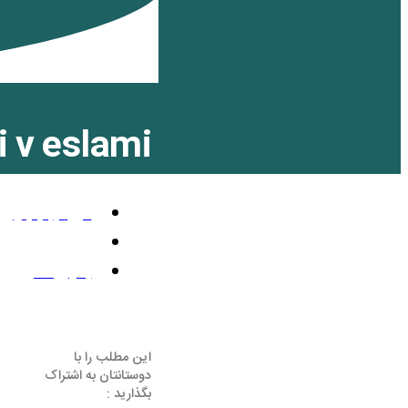
i v eslami
می 7, 2011
2:22 ق.ظ
بدون نظر
این مطلب را با
دوستانتان به اشتراک
بگذارید :