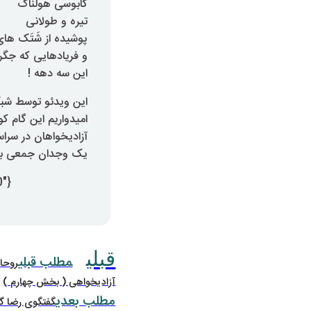
کابوسی هولناک
تیره و طولانی
پوشیده از شَتَک ها
و فریادهایی که جگر 
این سه دهه !
این ویدئو توسط شب
امیدواریم این گام 
آزادیخواهان در سرا
یک وجدان جمعی بیدا
{youtube width=”640″ height=”380″}fFeQyVS6Skg{/youtube}
قبلی
مطلب قبلی
روحان
آزادیخواهی ( بخش چهارم )
مطلب بعدی
گفتگوی رضا گوه