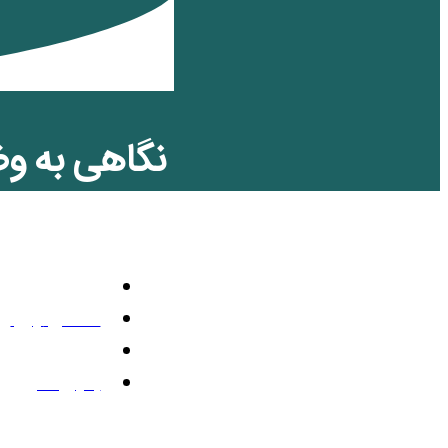
نگاهی به وض
آمارها!
اقتصادی
دسامبر 28, 2012
7:58 ب.ظ
بدون نظر