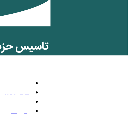
تاسیس حزب 
(همسازی مل
معرفی
مارس 14, 2022
12:20 ب.ظ
بدون نظر