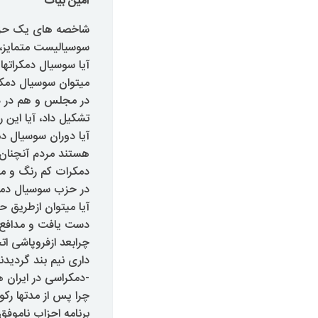
امین بیات
شاخصه های یک حزب 
سوسیالیست متمایز، 
آیا سوسیال دمکراتها
میتوان سوسیال دمکر
در مجلس و هم در 
تشکیل داد، آیا این 
آیا دوران سوسیال دم
هستند مردم آنچنان 
دمکرات کم رنگ و مو
در حزب سوسیال دم
آیا میتوان ازطریق 
دست یافت و مدافع 
چرابعد ازفروپاشی ا
داری نیم بند گردیدن
-دمکراسی در ایران 
چرا پس از مدتها رکو
برنامه احزاب ناموف