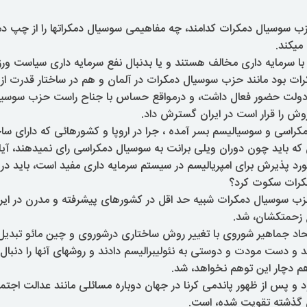
سوسیال دمکرات کدامند، چه مفاهیمی سوسیال دمکراتها را از چپ د
میکند.
 با سرمایه داری مخالف هستند و یا بدنبال نفع سرمایه داری سیاست ور
ات بود مانند حزب سوسیال دمکرات در آلمان و هم در ساختار قدرت از
دولت حضور فعال داشت، و درمواقع حساس با جناح راست حزب سوس
روش را قرار است در ایران گسترش داد.
کراسی و سوسیالیسم بسر آمده ، جرا در اروپا و کشورهائی که دارای ساخ
که باید چون دوران ویلی برانت به سوسیال دمکراسی رای نمیدهند، آ
رد پذیرش برای امپریالیسم در سیستم سرمایه داری مفید است، باید در 
کرات سکوت کرد؟
حزب سوسیال دمکرات شبیه حد اقل در کشورهای پیشرفته و مدرن در ای
زحمتکشان، شد.
تحاد جماهیر شوروی با تغییر روش ساختاری درشوروی و چین مائو تبدیل 
د و دست مودت و دوستی به نئولیبرالیسم دادند و روشهای آنها را دنبال 
هم دچار این توهم نخواهد، شد.
د و پس از ظهور پاندمی کرنا در جهان دوباره مسائلی مانند عدالت اجتم
ق گذشته تقویت شده، است.