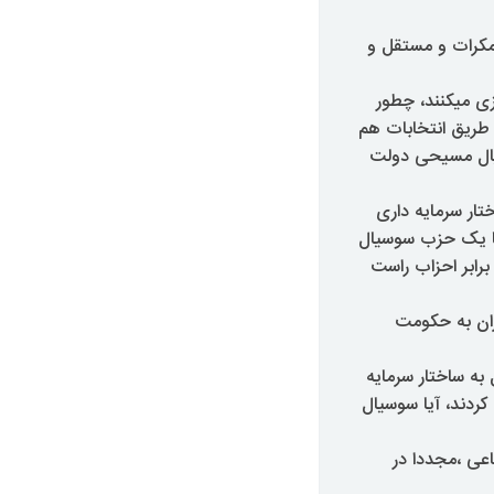
مکرات و مستقل و
زی میکنند، چطور
 طریق انتخابات هم
یال مسیحی دولت
تار سرمایه داری
یا یک حزب سوسیال
برابر احزاب راست
ران به حکومت
به ساختار سرمایه
کردند، آیا سوسیال
اعی ،مجددا در