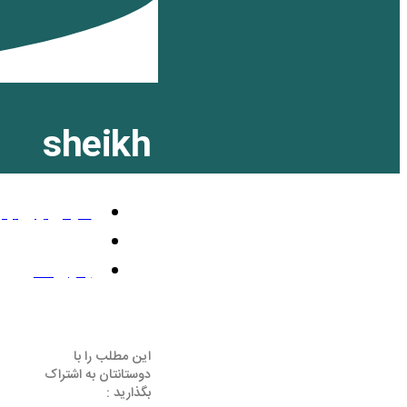
sheikh
مارس 25, 2011
2:47 ق.ظ
بدون نظر
این مطلب را با
دوستانتان به اشتراک
بگذارید :