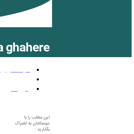
ta ghahere
آگوست 3, 2012
5:08 ق.ظ
بدون نظر
این مطلب را با
دوستانتان به اشتراک
بگذارید :