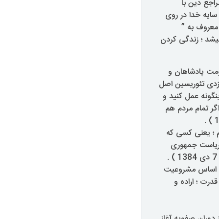
راجع دین با
 سایه خدا در روی
معروف به ”
یشد ؛ زندگی کردن
ومت پادشاهان و
یزدی تئوریسین اصل
نگونه عمل کنید و
اگر تمام مردم هم
 ؛ یعنی کسی که
 ریاست جمهوری
 ؛ اساس مشروعیت
درت ؛ اراده و
دوران صفویه آغاز