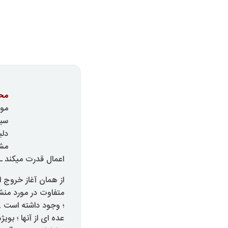
مح
موض
سیا
دلی
مشر
اعمال قدرت میکند ـ
از همان آغاز خروج ا
متفاوت در مورد من
؛ وجود داشته است .
عده ای از آنها ؛ بو