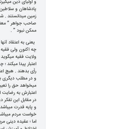
و اولیای دین میگیرن
پادشاهان و سلاطین ب
زمین میدانستند . 
صاحب جواهر ” معتقد
ممکن نبود ” .
یعنی به اعتقاد آن
چه اکنون ولی فقیه 
ولایت فقیه میگوید :
اعتبار پیدا میکند ؛
رأی بدهند . هیچ اعتبار
و در مطلب دیگری با
میخواهد حق را تعی
اعتبارش به رضایت اوس
در مقابل این تفکر 
و پایه قدرت میباشد
خواست مردم میباشد
اما ؛ عقیده دینی م
اختلاط و آمیزش اسل