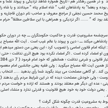
د و در همین رهگذر هم ؛ تاریخ همواره شاهد نزدیکی و پیوند علما و م
وده و بعضا” به پادشاهان لقب ” شاه اسلام پناه ” میدادند و یا شاه را
شیخ محمد حسین نجفی از مراجع معروف و صاحب نام دوران قاجاریه و 
 بود که ” …… اگر نزدیکی و همراهی با این سلاطین مطلقا” حرام م
ها سرچشمه مشروعیتِ قدرت و حاکمیت حکومتگران ــ چه در دوران حک
پادشاهی میکند ــ ؛ دین و پیوند با عالم غیب است . آیت الله مصباح 
 اینکه امام قانون اساسی را تصویب کرد ؛ این یعنی من دستور میدهم ای
 چون او امضاء کرده است . اگر امضاء نکرده بود هیچ اثری نداشت ؛ حتی 
 قانونی و شرعی نداشت ؛ همانطور که خود امام فرمود ( 7 دی 1384 ) .
ز همین آیت الله مصباح میگوید : ولی فقیه یعنی جانشین امام معصوم
ین کند . او گاهی مصلحت می بیند بگوید شما رأی بدهید ….. انتخاب
ت ؛ ولی خودش مصلحت دیده که در این شرایط مردم رأی بدهند ( 7 دی 1384 ) .
دینی ؛ عده ای دیگر هم معتقد بودند و هستند که اراده و خواست مردم
 . یعنی دولت خود به خود هیچ قانونیت و قدرتی ندارد و منشاء اصلی ق
 .
ربوط به مشروعیتِ قدرت چگونه شکل گرفت ؟
ام ــ بخصوص مذهب شیعه ــ با قدرت سیاسی و حکومت در ایران ؛ از 