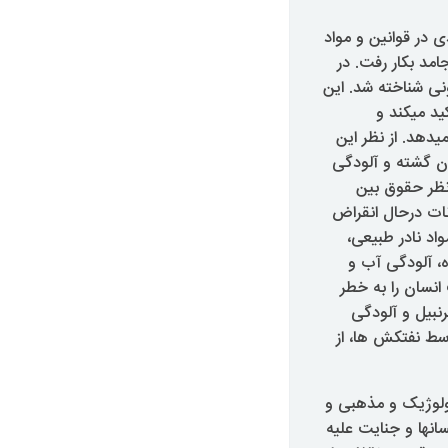
زیست” یا “جنایت اکولوژیکی” برای اولین بار در سالهای ۷۰ میلادی در قوانین و مواد
مد بکار رفت. در
نونی شناخته شد. این
ید میکند و
دهد. از نظر این
ن گشته و آلودگی
نظر حقوق بین
انات درحال انقراض
اد نادر طبیعی،
ه، آلودگی آب و
انسان را به خطر
رنبیل و آلودگی
وسط نفتکش ها، از
ئولوژیک و مذهبی و
سانها و جنایت علیه