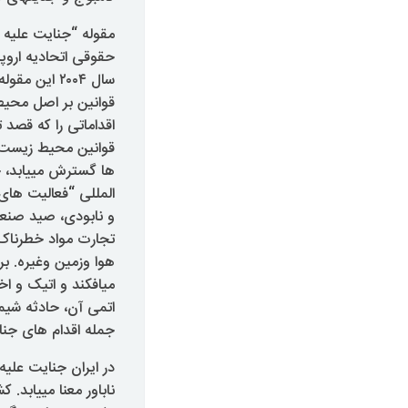
حقوقی اتحادیه اروپ
سال ۲۰۰۴ ا
قوانین بر اصل محیط 
اقداماتی را که قصد
قوانین محیط زیست س
ها گسترش مییابد، ج
المللی “فعالیت های 
و نابودی، صید صنعتی
تجارت مواد خطرناک ب
هوا وزمین وغیره. ب
میافکند و اتیک و اخل
اتمی آن، حادثه شیمی
جمله اقدام های جنا
در ایران جنایت علی
ناباور معنا مییابد. 