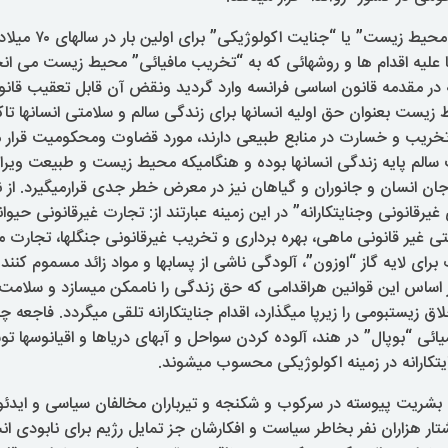
مقوله “جنایت علیه محیط 
ا علیه اقدام ها و روشهائی که به “تخریب مافیائی” محیط زیست می انجا
ین مقوله در مقدمه قانون اساسی فرانسه وارد گردید ونقض آن قابل تعقیب قا
زیست بعنوان حق اولیه انسانها برای زندگی سالم و سلامتی انسانها تاک
 تخریب و خسارت در منابع طبیعی دارند، مورد قضاوت ومحکومیت قرار می
الم پایه زندگی انسانها بوده و هنگامیکه محیط زیست و طبیعت ویرا
ان انسان و جانوران و گیاهان نیز در معرض خطر جدی قرارمیگیرد. از 
غیرقانونی وجنایتکارانه” در این زمینه عبارتند از: تجارت غیرقانونی حیو
 غیر قانونی ماهی، بهره برداری و تخریب غیرقانونی جنگلها، تجارت مو
رای لایه گاز “اوزون”، آلودگی ناشی از پسابها و مواد زائد مسموم کنند
ر اساس این قوانین هراقدامی که حق زندگی را ناممکن میسازد و سلامت 
اق زیستبومی را زیرپا میگذارد، اقدام جنایتکارانه تلقی میگردد. فاجعه چ
ائی “بوپال” در هند، آلوده کردن سواحل و آبهای دریاها و اقیانوسها ت
یتکارانه در زمینه اکولوژیکی محسوب میشوند.
ه بشریت پیوسته در سرکوب و شکنجه و تیرباران مخالفان سیاسی و اید
کشتار هزاران نفر بخاطر سیاست و افکارشان جز تمایل رژیم برای نابودی ان