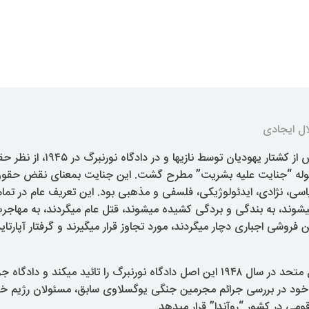
ل ایجادی
پس از کشتار یهودیان توسط نازیها و 
له “جنایت علیه بشریت” مطرح گشت. این جنایت بمعنای نقض حقوق 
سی، نژادی، ایدئولوژیکی، فلسفی و مذهبی بود. این تعریف عام در تمام
یشوند، به بندگی و بردگی کشیده میشوند، قتل عام میگردند، به مهاجرت
 فروشی اجباری دچار میگردند، مورد تجاوز قرار میگیرند و گرفتار آپارتای
قطعنامه سازمان ملل متحد در سال ۱۹۴۸ این اصل دادگاه نورنبرگ را تائید میکند و
 خود در بررسی جرائم مجرمین جنگی یوگسلاوی سابق، مسئولان رژیم 
ومی در کشور “روآندا” قرار میدهد.