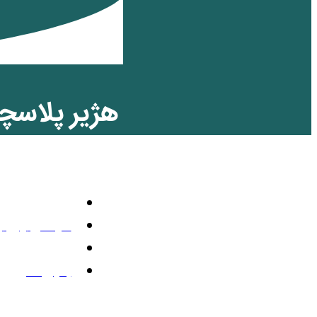
هژیر پلاسچ
سال، آن سال
تلویزیون رنگی
سپتامبر 26, 2013
12:32 ب.ظ
بدون نظر