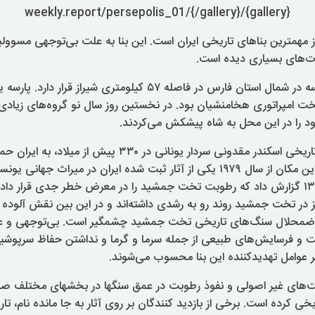
{gallery}/weekly.report/persepolis_01/{/gallery}
همترین بناهای تاریخی ایران است. این بنا به علت بی‌توجهی مسوو
ت‌های بسیاری دیده است.
تخت جمشید یا پارسه در شمال استان فارس در فاصله ۵۷ کیلومتری شیراز قر
تخت امپراتوری هخامنشیان بود. در نخستین روز سال نو گروه‌های زیادی
د را در این محل به شاه پیشکش می‌کردند.
بر اساس یافته‌های تاریخی اسکندر مقدونی سردار یونانی در ۳۳۰ پیش 
جمشید را آتش زد. این مکان از سال ۱۹۷۹ یکی از آثار ثبت شده ایران در میراث
مهر ایران در سال ۱۳۹۰ گزارش داد که رطوبت تخت جمشید را در معرض خطر جدی قرار د
 در تخت جمشید روند رو به رشدی داشته‌اند و در این بین نقش آلوده ک
 اضمحلال سنگ‌های تاریخی تخت جمشید چشمگیر است. بی‌توجهی و 
 و فرسایش‌های طبیعی از جمله سرما و گرما و نداشتن حفاظ سرپوشید
عوامل تهدیدکننده این بنا محسوب می‌شوند.
های غیر اصولی و نفوذ رطوبت در عمق سنگها در بخشهای مختلف صدم
ی کرده است. برخی از بازدید کنند‌گان بر روی آثار به جا مانده نام، تار