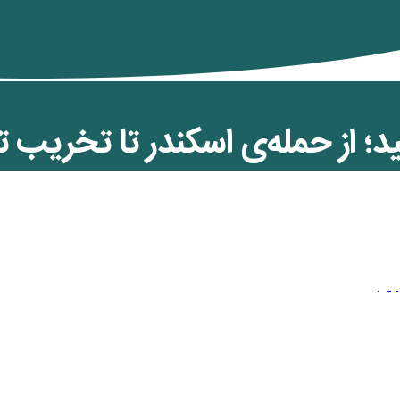
 از حمله‌ی اسکندر تا تخریب 
ه