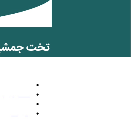
تخت جمشید؛
ایرانیان
گوناگون و غیر
دسامبر 28, 2012
7:27 ب.ظ
بدون نظر