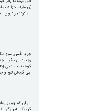
طی کرده به راه ِ حق 
بُن مایهء جهلند ، ول
سر کردهء رهروان ِ عا
جز با نَفَس ِ سردِ س
وز بازدمی ، جُز از ج
گرما ندمد ، دمی زد
بی گردش تیغ و جام 
ای آن که چو روز ِ
گر نیک به روزگار ما