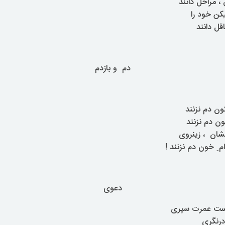
، مراحل دانند
یکن خود را
قل دانند
دم و بازدم
کون دم نزنند
نون دم نزنند
لشان ، زینروی
ِ خون دم نزنند !
دعوی
ماست عمرت سپری
 درنگری