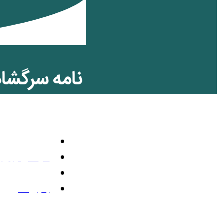
نامه سرگشاد
مسلح علیه ا
سیاسی
سپتامبر 8, 2012
11:10 ق.ظ
بدون نظر