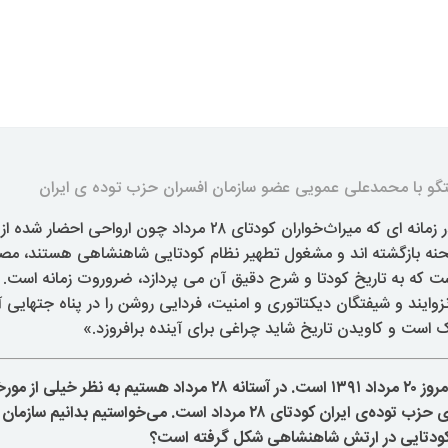
گو با محمدعلی عمویی عضو سازمان افسران حزب توده ی ایران
«در زمانه ای که میراث‌خواران کودتای ۲٨ مرداد چون ارواحی ا
ه بازگشته اند و مشغول تطهیر نظام کودتایی شاهنشاهی هستند، مصاح
 که به تاریخ کودتا و شرح دقیق آن می پردازد، ضروروت زمانه است. زم
زوایند و شیفتگان دیکتاتوری و امنیت، فردایی روشن را در پناه جتهایی 
است و کاویدن تاریخ شاید چراغی برای آینده برافروزد.»
مروز
۲۰ مرداد
۹۱ است. در آستانه
۱٣
۲٨ مرداد هستیم به نظر خیلی از مو
 حزب توده‌ی ایران کودتای
۲٨ مرداد است. می‌خواستیم بدانیم سازمان
کودتایی در ارتش شاهنشاهی شکل گرفته است؟