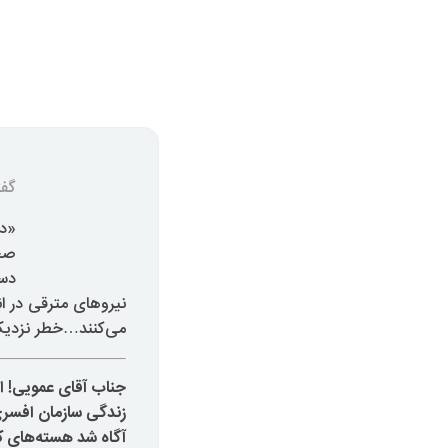
گفت
صحن
دست
نیروهای مترقی در ان
می‌کنند…خطر نزدیک 
جناب آقای عمویی! ا
زندگی سازمان افسری
آگاه شد هسته‌های 