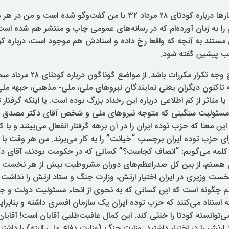
ها درباره کودتای
٨ مرداد ٣
۲
۲
با من گفت‌وگو شده است و من در هر م
م را به زبان آورده‌ام که در رسانه‌های عمومی چاپ و منتشر هم شده است
ی مستند به آنچه که واقعا رخ داده و اسنادش هم موجود است، درباره ک
ب پیشین گفته شود.
وجه تکرار مکررات باشد. از مواضع گوناگون درباره کودتای
۲
٨ مرداد س
ه تاکنون دیگران یعنی نمایندگان نیروهای ملی، ملی- مذهبی، جبهه ملی
ا متاثر از کم اطلاعی درباره این رخداد بزرگ بوده است. یا اینکه گرفت
از مسئولیت سنگینی که متوجه نیروهای ملی و شخص آقای دکتر مصدق 
ین معنا که حزب توده ایران را در آن برهه گرفتار انفعال می‌بینند و با
ای حزب توده ایران برچسپ “خیانت” را به کار می‌برند. من هر وقت با
کلمه می‌گویم: “انصاف کجاست؟” کسانی که در حکومت بودند، آقای د
ئل هستم، از بین کل صدراعظم‌های دوران مشروطیت بیش از هر نخست وز
نخست وزیری در ایران اختیار ارتش، وزارت جنگ و ستاد ارتش را نداشت 
 چگونه است که این کسانی که به نحوی از انحاء مسئولیت دولت و جبه
ته استناد می‌کنند که حزب توده ایران یک سازمان افسری داشته و بنابرا
‌توانسته کودتا را خنثی کند. این کمال عافیت‌طلبی آقایان است! آقایا
رتش را در اختیار داشتید. وزارت جنگ (وزارت دفاع ملی البته) را داشت