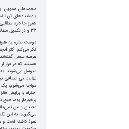
محمدعلی عمویی: بار
یادمانده‌های آن ایا
هنوز جا دارد مطالب
۲
٣
و در تکمیل مطال
دوست ندارم به هیچ 
فکر می‌کنم اکثر آنچ
عرصه سخن گفته‌اند ی
هستند که در فرار 
متوسل می‌شوند. به ا
نهایت بی انصافی بر
مواجه می‌شوم، یک 
احترام را برایش قا
برخوردار بود، هیچ 
مصدق و من نمی‌دانم
می‌گیرند، به این نک
نفوذ داشته است و می
حکومت بودید، ستاد ا