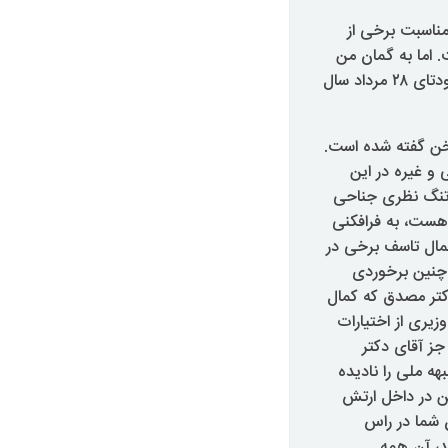
ناسبت برخی از
. اما به گمان من
ودتای
۲
٨ مرداد سال
خن گفته شده است.
 و غیره در این
ار تنگ نظری جناحی
هست، به فرافکنی
 کمال تاسف برخی در
 چنین برخوردی
کتر مصدق که کمال
یری از اختیارات
جز آقای دکتر
ه ملی را نادیده
ین در داخل ارتش
ن شما در راس
ید، آن همه