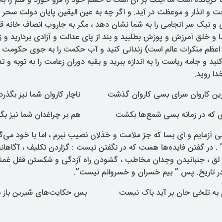
 گریانده است اما اینک بر آن است تا خشم خود را فرو خورد و قلم را به
حت و انذار و موعظت در آید. و اگر چه به عین الیقین پایان دولت سحر
می و نیک‌ سر انجامی را به شما نشان دهد ، مگر به جاروب انصاف خانه ق
ا و خلق آمرزش و پوزش بطلبید و بند از پای عدالت و آزادی بردارید و زندا
که اعظم منکرات عالم است) زندانی کنید و آب حکمت را به جوی حکومت با
ید و جامه ریاست را به اندازه ببرید و بقیه دوران زعامت را به توبه و ت
دا روید.
ین کاروان سرای بسی‌ کاروان گذشت ناچار کاروان شما نیز بگذرد
ی که در زمانه بسی‌ شمع‌ها بکشت هم بر چراغدان شما نیز بگذ
ی‌‌ آزمایم و ‌ای بسا که جز ملامت و خذلان نصیب نبرم ، اما با خود می‌‌گ
 . در گفتن فایده‌ها هست که در نگفتن نیست : گزاردن تکلیف ، آگاهان
 لق ، جنبانیدن وجدان مخاطب ، گشودن راه آزدگی و شکستن قفل غمن
ر تاریخ. پس ” بیم خسران و خسروانم نیست”.
م به تلخی‌ جان بر آید باک نیست بس حکایت‌های شیرین باز می