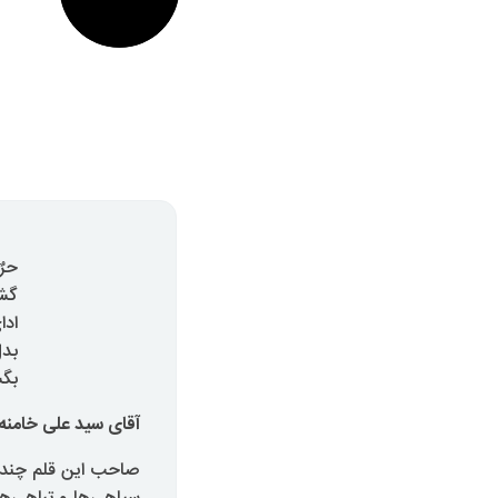
حرٌ
گشو
ادا
بدل
بگش
آقای سید علی خامنه
صاحب این قلم چند با