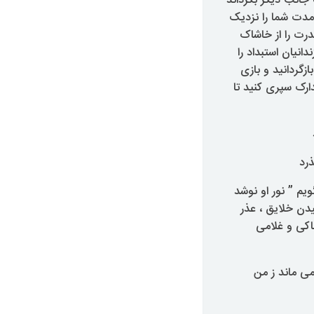
 جانب دیگر بگرداند
 مدت شما را نزدیک
درت را از خاشاک
نیا‌ن استبداد را
زگردانید و بازی
دارک سپری کنید تا
رد
ویم ” نور او نوشد
یدن خلایق ، عذر
اکی و غلامی
 ماند ز من