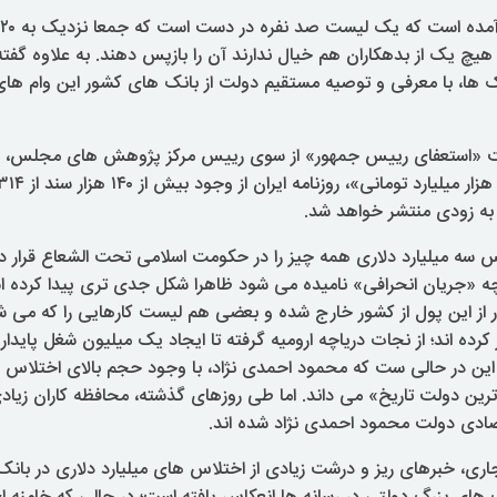
 هیچ یک از بدهکاران هم خیال ندارند آن را بازپس دهند. به علاوه گف
ک ها، با معرفی و توصیه مستقیم دولت از بانک های کشور این وام های ک
ست «استعفای رییس جمهور» از سوی رییس مرکز پژوهش های مجلس، 
 به زودی منتشر خواهد شد.
اس سه میلیارد دلاری همه چیز را در حکومت اسلامی تحت الشعاع قرار د
چه «جریان انحرافی» نامیده می‏ شود ظاهرا شکل جدی تری پیدا کرده ا
ر از این پول از کشور خارج شده و بعضی هم لیست کارهایی را که می ‏شد
 در حالی ست که محمود احمدی نژاد، با وجود حجم بالای اختلاس ا
رین دولت تاریخ» می‏ داند. اما طی روزهای گذشته، محافظه کاران زیاد
صادی دولت محمود احمدی نژاد شده ‏اند.
جاری، خبرهای ریز و درشت زیادی از اختلاس های میلیارد دلاری در با