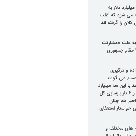
هم چنین در خبرها آمده است که یک لیست صد نفره در دست است که جمعا نزدیک به ۲۰ میلیارد دلار به
ته می شود که اغلب
لان را گرفته اند
به علت «مشارکت
دولت در اختلاس ۳ هزار میلیارد تومانی»، روزنامه ایران از وجود بیش از ۱۴۰ هزار سند از ۳۱۴ مقام جمهوری
اده و درگیری
ست. می ‏گویند
 با این سه میلیارد
دلار انجام داد منتشر کرده اند؛ از نجات دریاچه ارومیه گرفته تا ایجاد یک میلیون شغل پایدار و ۶ بار بازسازی کل
خیر هم چنان
ی خواستار استعفای
نک های مختلف و