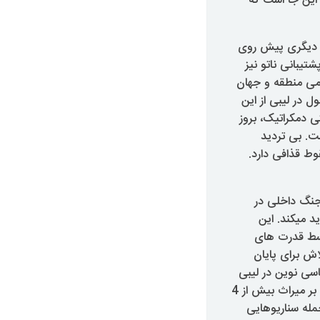
این جا است که
اه دیگری پیش روی
شتیبانی ناتو نیز
ومی منطقه و جهان
ل در لیبی از این
 دمکراتیک، بروز
ت. بی تردید
ط قذافی دارد.
 جنگ داخلی در
د میکند. این
وسط قدرت های
اش برای پایان
اسی نوین در لیبی
در در مقایسه با دولت های عراق و افغانستان، مشروعیت بیشتری بخشد. با این همه علاوه بر میراث بیش از 4
مله سناریوهایی