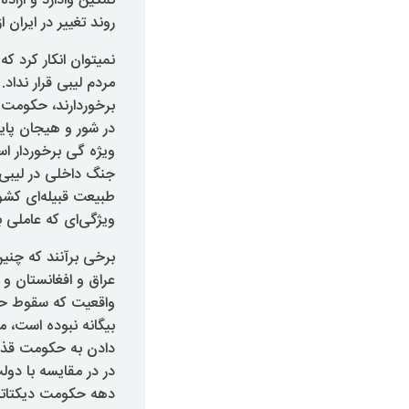
تمکین وادارد و ار
روند تغییر در ایران 
نمیتوان انکار کرد 
مردم لیبی قرار نداد.
برخوردارند، حکومت 
در شور و هیجان پایا
ویژه گی برخوردار ا
جنگ داخلی در لیبی 
طبیعت قبیله‌ای کشو
ویژگی‌ای که عاملی ب
برخی برآنند که چنین
عراق و افغانستان و 
واقعیت که سقوط حک
بیگانه نبوده است، 
دادن به حکومت قذاف
دهه حکومت دیکتاتور