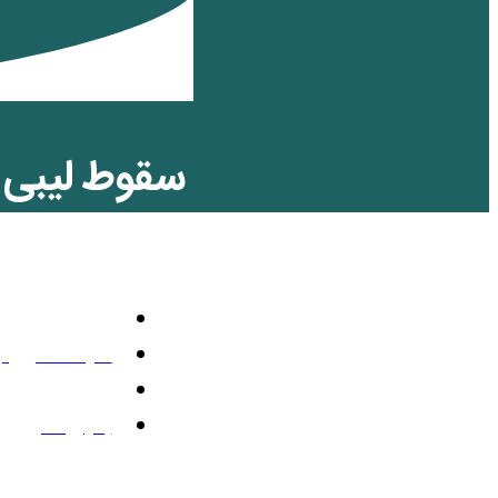
سقوط لیبی ار
خواهد کرد!
سیاسی
آگوست 27, 2011
8:46 ب.ظ
بدون نظر