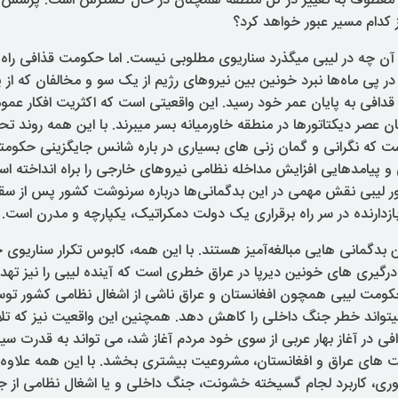
اده معطوف به تغییر در کل منطقه همچنان در حال گسترش است. پرسش 
از کدام مسیر عبور خواهد کرد؟
که آن چه در لیبی میگذرد سناریوی مطلوبی نیست. اما حکومت قذافی ر
 در پی ماه‌ها نبرد خونین بین نیروهای رژیم از یک سو و مخالفان که از پ
قدافی به پایان عمر خود رسید. این واقعیتی است که اکثریت افکار عم
ن عصر دیکتاتورها در منطقه خاورمیانه بسر میبرند. با این همه روند تحو
ست که نگرانی و گمان زنی های بسیاری در باره شانس جایگزینی حکومتی
و پیامدهایی افزایش مداخله نظامی نیروهای خارجی را براه انداخته اس
ر لیبی نقش مهمی در این بدگمانی‌ها درباره سرنوشت کشور پس از سقو
ازدارنده در سر راه برقراری یک دولت دمکراتیک، یکپارچه و مدرن است.
 بدگمانی هایی مبالغه‌آمیز هستند. با این همه، کابوس تکرار سناریوی
درگیری های خونین دیرپا در عراق خطری است که آینده لیبی را نیز تهدی
ومت لیبی همچون افغانستان و عراق ناشی از اشغال نظامی کشور ت
میتواند خطر جنگ داخلی را کاهش دهد. همچنین این واقعیت نیز که تل
ی در آغاز بهار عربی از سوی خود مردم آغاز شد، می تواند به قدرت سی
ی، کاربرد لجام گسیخته خشونت، جنگ داخلی و یا اشغال نظامی از ج