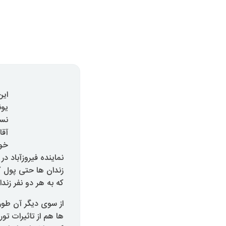
این
یون
نسب
آقا
خوا
نماینده فیروزآباد د
زندان ها حتی پول کا
که به هر دو نفر زند
از سوی دیگر آن طو
ها هم از تاثیرات تو