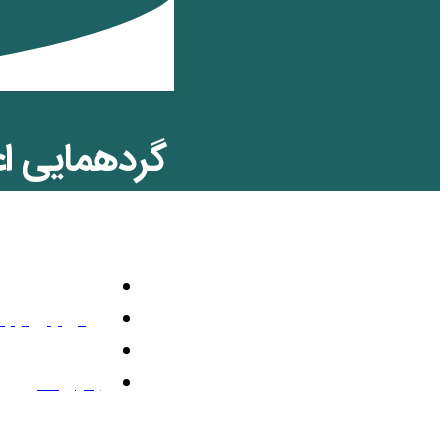
گردهمایی اع
مسلمان علیه
حقوق زنان
,
مق
ژوئن 24, 2019
10:31 ق.ظ
بدون نظر