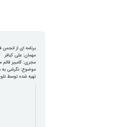
برنامه ای از انجمن
مهمان: علی کیافر
مجری: کامبیز قائم م
موضوع: نگرشی به م
تهیه شده توسط تلویزیون