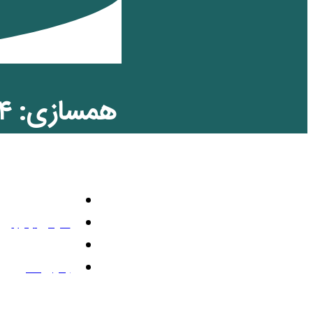
را در کنار ه
تلویزیون رنگی
مارس 31, 2022
10:33 ب.ظ
بدون نظر