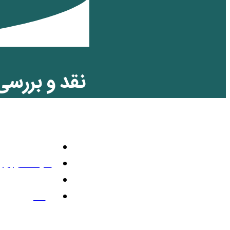
نقد و بررسی 
با مزدک لی
تلویزیون رنگی
آگوست 6, 2025
9:21 ب.ظ
2 نظر