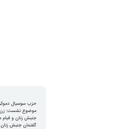
حزب سوسیال دموکرات
موضوع نشست: زن ز
جنبش زنان و قیام 
گفتمان جنبش زنان 