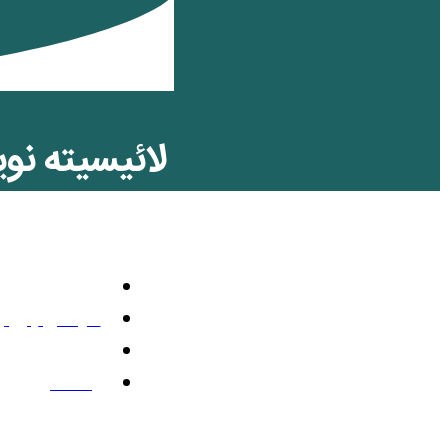
لائیسیته نو
همسری – صی
حقوق زنان
سپتامبر 24, 2025
11:58 ق.ظ
یک نظر