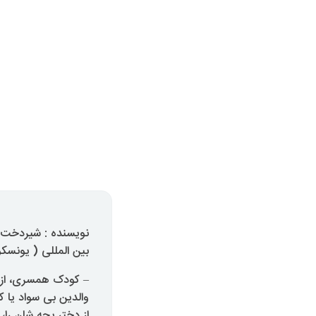
نویسنده : شیردخت زی
بین المللی ( یونسکو
والدین بی سواد یا ک
از دختر بچه شان را،