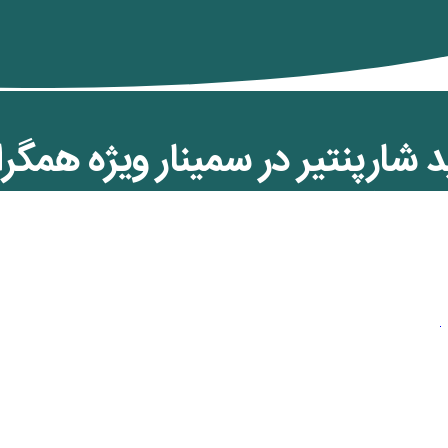
 شارپنتیر در سمینار ویژه همگرا
 کنگره ملی جمھوریخواھان ایر
ن کمان