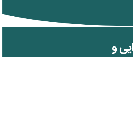
یی و
ان