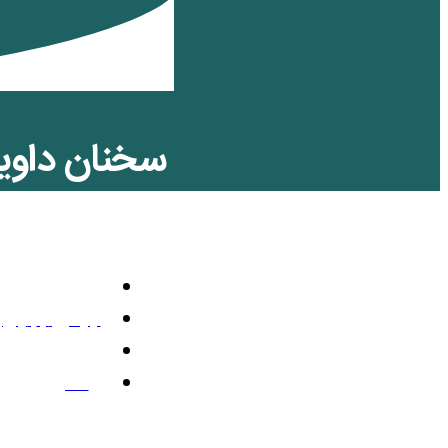
سخنان داوید
ھمسازی برای
تلویزیون رنگی
جولای 1, 2025
11:51 ق.ظ
2 نظر