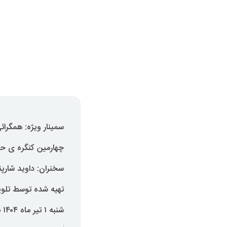
سمینار ویژه: ھمگرا
چھارمین کنگره ی حز
سخنران: داوید شارپن
تهیه شده توسط تلویز
شنبه ۱ تیر ماه ۱۴۰۴ برابر با ۲۱ ژوئن ۲۰۲۵ پاریس