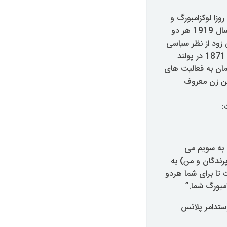
د هم آمدند تا از 90 امین سالروز قتل روزا لوکزامبورگ و
کارل لیبکنیشت بنیانگذاران حزب سوسیالیستی آلمان تجلیل نمایند. به تاریخ 15 ام جنوری سال 1919 هر دو
ی زود از نظر سیاسی
فعال شد و هنوز شاگرد مکتب بود که در حلقات سیاسی ممنوعه فعالیت می کرد. او در سال 1871 در پولند
و در آلمان به فعالیت های
ین زن معروف
 به سویم می
رندگان و من) به
 میمی در زودیندی (Südende) خواهم نشست تا برای شما هردو
امبورگ شما.”
کت در یک تظاهرات ضد جنگ در اول ماه مای سال 1916 در پوستدامر پلاتس