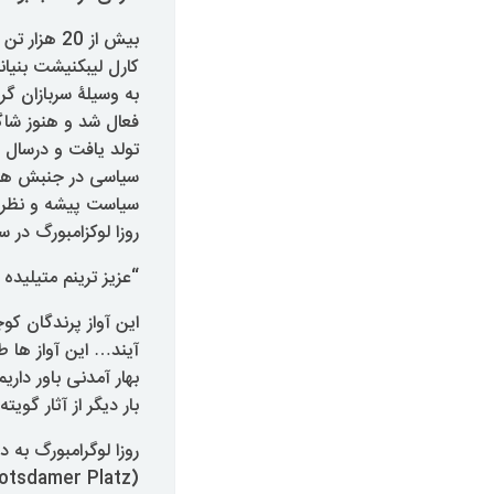
به وسیلۀ سربازان گر
سیاسی در جنبش های
سیاست پیشه و نظریه
روزا لوکزامبورگ در سال 1917 در نامه ای از زندان به خانم متیلیده یاکوب من
“عزیز ترینم متیلید
این آواز پرندگان ک
آیند… این آواز ها 
بار دیگر از آثار گو
(Potsdamer Platz) گرفتار و محکوم به دونیم سال حبس شد.