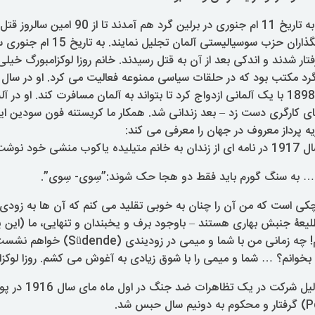
بیش از 20 هزار تن به تاریخ 11 ام جنوری در برلین گر
فتار شدند و اندکی بعد از آن به قتل رسیدند. خانم روزا لوکزامبورگ خیل
تولد یافت و درسال 1898 با یک آلمانی ازدواج کرد تا بتواند به آلمان مسافرت کند. ا
 کارگری دست زد – بعد زندانی شد. همکار ما کریستنه فون سودین ا
 پرداز معروف در جهان را معرفی می کند:
شی خود نوشت:
ه … به سنگ گورم باید فقط دو هجا حک شوند:”سِوی- سِوی”.
وچکی است که من آن را چنان به خوبی تقلید می کنم که آن ها به زودی
طلیعۀ جنبش بهاری هستند – باوجود برف و یخبندان و تنهایی، ما (این پ
بهار آمدنی باور داریم! چه زمانی من با شما و
یته بخوانم؟ … شما و میمی را با شوق زیادی به آغوش می کشم. روزا لوکز
روزا لوگرامبورگ به دلیل شر