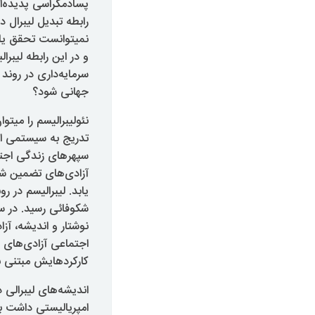
پسادمکراسی پدیده‌ا
رابطه تبدیل لیبرال 
نمیتوانست تحقق یابد
و در این رابطه لیبرا
سرمایه‌داری در روند
جهانی شود؟
نئولیبرالیسم را میت
تدریج به سیستمی ار
سپهر‌های زندگی اجت
آزادی‌های تضمین شد
یابد. لیبرالیسم در 
شکوفائی رسید. در سپ
نوشتار و اندیشه، آز
اجتماعی آزادی‌های 
کارکردهایش مبتنی بر
امپریالیستی داشت ب