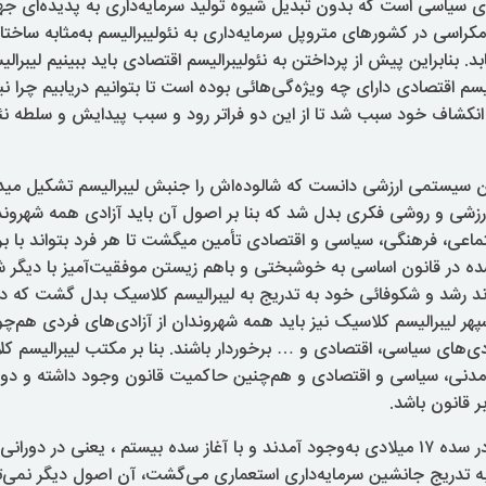
ی سیاسی است که بدون تبدیل شیوه تولید سرمایه‌داری به پدیده‌ای جه
دمکراسی در کشورهای متروپل سرمایه‌داری به نئولیبرالیسم به‌مثابه ساختا
. بنابراین پیش از پرداختن به نئولیبرالیسم اقتصادی باید ببینیم لیبرا
لیسم اقتصادی دارای چه ویژه‌گی‌هائی بوده است تا بتوانیم دریابیم چرا نیا
 انکشاف خود سبب شد تا از این دو فراتر رود و سبب پیدایش و سلطه نئولی
وان سیستمی ارزشی دانست که شالوده‌اش را جنبش لیبرالیسم تشکیل میده
زشی و روشی فکری بدل شد که بنا بر اصول آن باید آزادی همه شهروند
ماعی، فرهنگی، سیاسی و اقتصادی تأمین میگشت تا هر فرد بتواند با بر
ه در قانون اساسی به خوشبختی و باهم زیستن موفقیت‌آمیز با دیگر
روند رشد و شکوفائی خود به تدریج به لیبرالیسم کلاسیک بدل گشت که در ب
هر لیبرالیسم کلاسیک نیز باید همه شهروندان از آزادی‌های فردی هم‌چو
ادی‌های سیاسی، اقتصادی و … برخوردار باشند. بنا بر مکتب لیبرالیسم کل
مدنی، سیاسی و اقتصادی و هم‌چنین حاکمیت قانون وجود داشته و دول
 قانون باشد.
اندیشه‌های لیبرالی در سده ۱۷ میلادی به‌وجود آمدند و با آغاز سده بیستم ، یعنی در د
ه تدریج جانشین سرمایه‌داری استعماری می‌گشت، آن اصول دیگر نمی‌تو