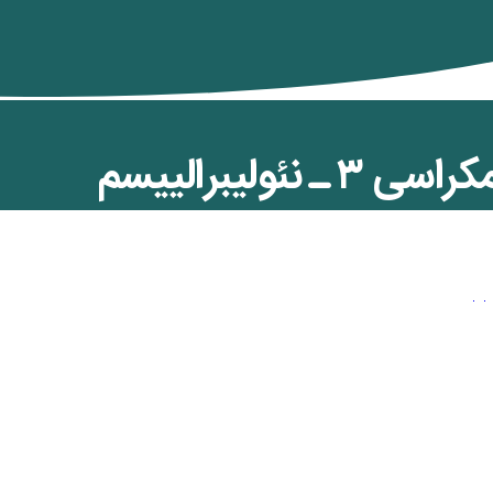
نئولیبرالییسم