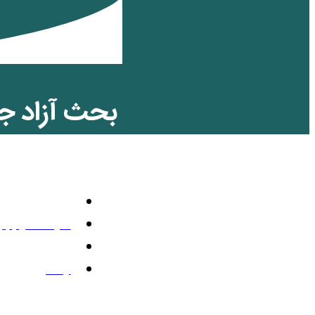
بحث آزاد جم
ملی جمهوری
تلویزیون رنگی
آگوست 10, 2025
1:21 ب.ظ
3 نظر