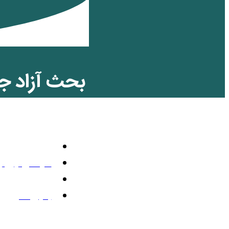
بحث آزاد ج
فلسطین و آ
تلویزیون رنگی
سپتامبر 28, 2025
4:48 ب.ظ
بدون نظر