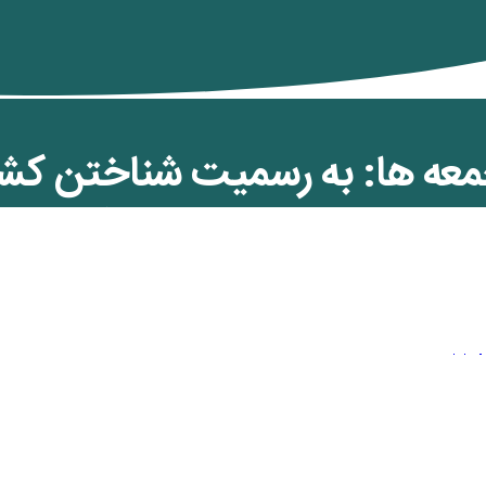
معه ها: به رسمیت شناختن کش
ینده صلح در خاورمیانه (بخش 
ن کمان