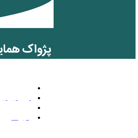
پژواک همای
فراهانی – م
اجتماعی
آوریل 28, 2023
2:20 ق.ظ
بدون نظر