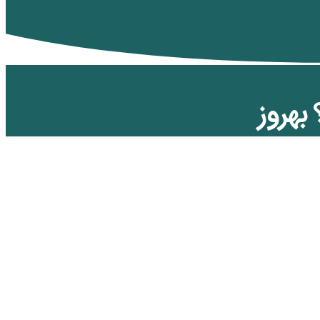
بهروز
ان‎‎