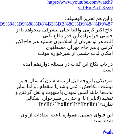
https://fa.wikipedia.org/wiki/%D8%AA%D8%AD%D8%B