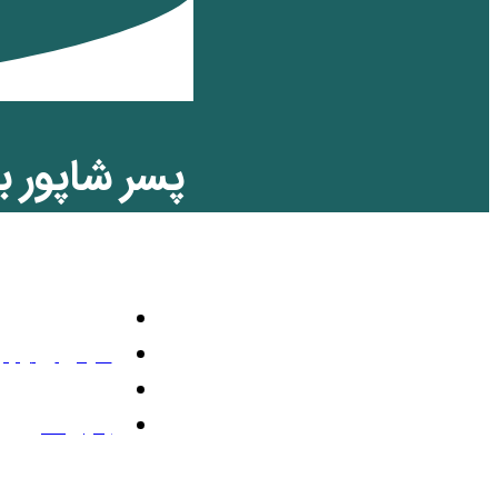
پسر شاپور بخ
دادگاه استین
اجتماعی
مارس 2, 2016
8:52 ب.ظ
بدون نظر