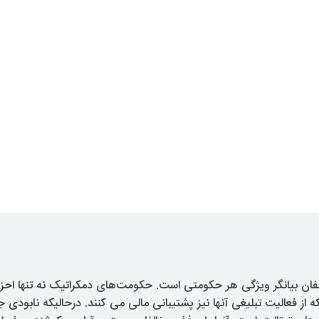
لفان بیانگر ویژگی هر حکومتی است. حکومت‌های دمکراتیک نه تنها احز
ه از فعالیت تبلیغی آنها نیز پشتیبانی مالی می کنند. درحالیکه نابودی 