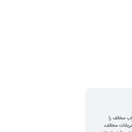
اب مخالف را
جریانات مخالف،