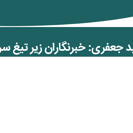
 جعفری: خبرنگاران زیر تیغ س
امی
ن کمان