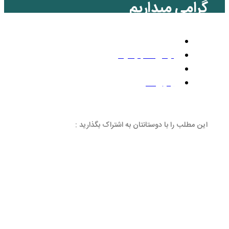
اریم
ن و غیره
ظر
انتان به اشتراک بگذارید :