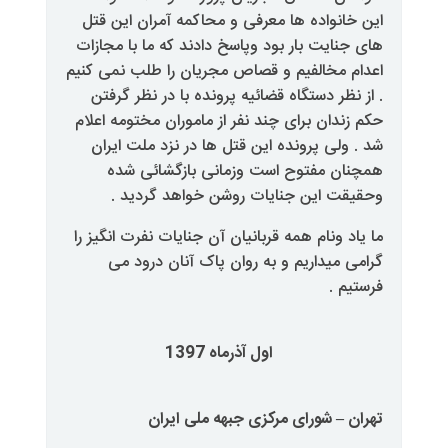
ا
معرفی
و
محاکمه
آمران
این
قتل
ار
بود
وپاسخ
دادند
که
ما
با
مجازات
و
قصاص
مجریان
را
طلب
نمی
کنیم
ه
قضائیه
پرونده
با
در
نظر
گرفتن
ای
چند
نفر
از
ماموران
مختومه
اعلام
نده
این
قتل
ها
در
نزد
ملت
ایران
ح
است
وزمانی
بازگشائی
شده
جنایات
روشن
خواهد
گردید
.
ه
قربانیان
آن
جنایات
نفرت
انگیز
را
و
به
روان
پاک
آنان
درود
می
اول
آذرماه
1397
مرکزی
جبهه
ملی
ایران