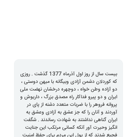
روز
اول
آذرماه
1377
گذشت
.
روزی
شمن
آزادی
وبیگانه
با
میهن
دوستی
،
خواه
،
دوچهره
درخشان
نهضت
ملی
و
فداکار
راه
مصدق
بزرگ
،
داریوش
و
را
با
ضربات
متعدد
دشنه
از
پای
در
را
که
جز
عشق
به
آزادی
وعشق
به
داشتند
به
شهادت
رساندند
.
شگفت
آور
آنکه
کسانی
مرتکب
این
جنایت
ه
از
پول
این
مردم
برای
حفظ
امنیت