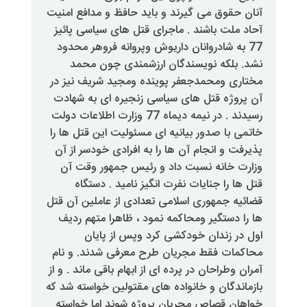
ی
گیرند
و
باید
حافظ
و
مدافع
امنیت
ند
.
ماجرای
قتل
های
سیاسی
پائیز
ان
داریوش
وپروانه
فروهر
محدود
سندگان
ارزشمندی
چون
محمد
دجعفر
پوینده
ومجید
شریف
نیز
در
های
سیاسی
زنجیره
ای
به
شهادت
یمه
دیماه
77
وزارت
اطلاعات
دولت
ر
بیانیه
ای
مسئولیت
این
قتل
ها
را
ام
آن
ها
را
به
افرادی
خودسر
از
آن
سبت
داد
و
رئیس
جمهور
وقت
آن
یات
نفرت
انگیز
نامید
.
دستگاه
ری
اسلامی
تعدادی
از
عاملین
آن
قتل
محاکمه
نمود
،
ظاهرا
متهم
ردیف
خودکشی
کرد
وپس
از
پایان
ط
مجریان
طرح
معرفی
شدند
.
و
نام
ن
در
پرده
ای
از
ابهام
باقی
ماند
.
و
از
انواده
های
مقتولین
خواسته
شد
که
ص
مجریان
پروژه
شوند
اما
خواسته