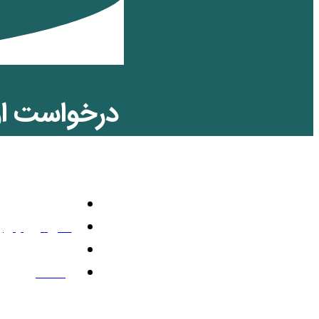
درخواست از 
غذا
گوناگون و غیر
اکتبر 27, 2024
7:09 ب.ظ
یک نظر