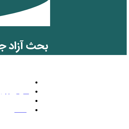
بحث آزاد جم
جمهوری اس
تلویزیون رنگی
اکتبر 27, 2024
1:19 ب.ظ
یک نظر