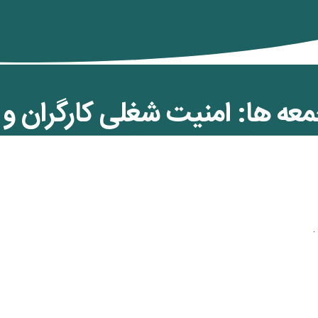
عه ها: امنیت شغلی کارگران و ک
لامی (بخش دوم)
ن کمان